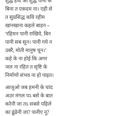
शुद्ध हवा आ शुद्ध पानी के
बिना त एकदम ना। एही से
त सुप्रसिद्ध कवि रहीम
खानखाना कहले बाड़न –
‘रहिमन पानी राखिये, बिन
पानी सब सून। पानी गये न
उबरै, मोती मानुष चून।’
कहे के ना होई कि अगर
जल ना रहित त सृष्टि के
निर्माणो संभव ना हो पाइत।
आजुओ जब हमनी के चांद
अउर मंगल पऽ बसे के बात
करेनी जा तऽ सबसे पहिले
का ढूंढेनी जा? पानीए नू?