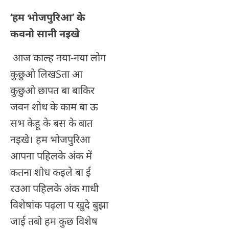
‘
हम भोजपुरिआ
’
के
कवनो सानी नइखे
आज काल्ह नया-नया लोग
कुछुओ लिखSता आ
कुछुओ छापत बा बाकिर
जवन शोध के काम बा ऊ
सभ केहू के बस के बात
नइखे। हम भोजपुरिआ
आपना पहिलके अंक में
कतना शोध कइले बा ई
रउआ पहिलके अंक गाधी
विशेषांक पढ़ला प खुदे बुझा
जाई तबो हम कुछ विशेष