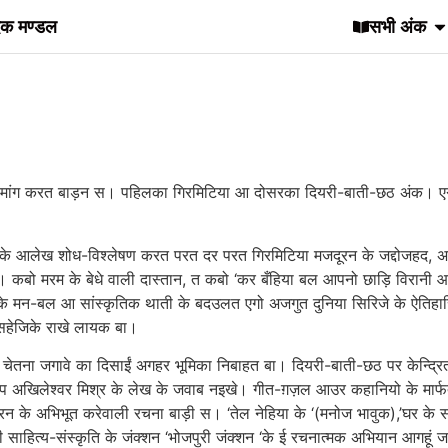
दक मण्डल
सभी अंक
 मांग करत बाड़न स। पहिलका गिरमिटिया आ दोसरका दियरी-बाती-छठ अंक। एगो 
 भावुक के आलेख शोध-विश्लेषण करत परत दर परत गिरमिटिया मजदूरन के जद्दोजहद
। कबो मरम के बेधे वाली दास्तान, त कबो ‘कर बँहिया बल आपनो छाड़ि विरानी
िया मनई के मन-बल आ सांस्कृतिक थाती के बदउलत एगो अजगुत दुनिया सिरिजे के
सहेजिके राखे लायक बा।
ेतना जगावे का दिसाईं अगहर भूमिका निबाहत बा। दियरी-बाती-छठ पर केन्द्रित
 प अखिलेश्वर मिश्र के लेख के जवाब नइखे। गीत-ग़ज़ल आउर कहानियो के मार्
के अभिभूत करेवाली रचना बाड़ी स। ‘तेल नेहिया के ‘(मनोज भावुक),’घर के संस्क
साहित्य-संस्कृति के जंक्शन ‘भोजपुरी जंक्शन ‘के ई रचनात्मक अभियान आगहूं