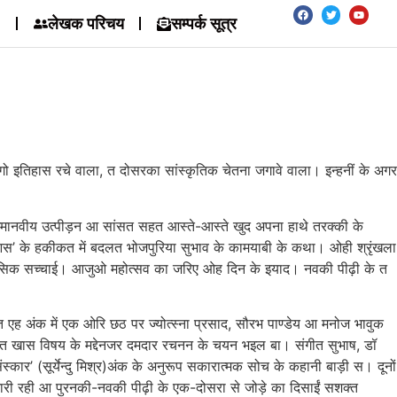
लेखक परिचय
सम्पर्क सूत्र
इतिहास रचे वाला, त दोसरका सांस्कृतिक चेतना जगावे वाला। इन्हनीं के अगर
, अमानवीय उत्पीड़न आ सांसत सहत आस्ते-आस्ते खुद अपना हाथे तरक्की के
 आस’ के हकीकत में बदलत भोजपुरिया सुभाव के कामयाबी के कथा। ओही श्रृंखला
 ऐतिहासिक सच्चाई। आजुओ महोत्सव का जरिए ओह दिन के इयाद। नवकी पीढ़ी के त
 एह अंक में एक ओरि छठ पर ज्योत्स्ना प्रसाद, सौरभ पाण्डेय आ मनोज भावुक
फत खास विषय के मद्देनजर दमदार रचनन के चयन भइल बा। संगीत सुभाष, डॉ
ार’ (सूर्येन्दु मिश्र)अंक के अनुरूप सकारात्मक सोच के कहानी बाड़ी स। दूनों
 जारी रही आ पुरनकी-नवकी पीढ़ी के एक-दोसरा से जोड़े का दिसाईं सशक्त