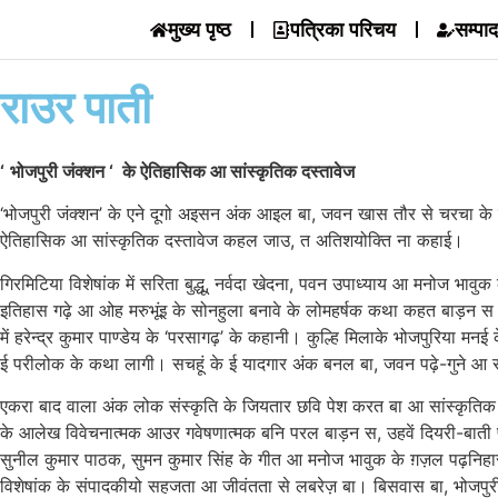
मुख्य पृष्ठ
पत्रिका परिचय
सम्पा
राउर पाती
‘
भोजपुरी जंक्शन
‘
के ऐतिहासिक आ सांस्कृतिक दस्तावेज
‘भोजपुरी जंक्शन’ के एने दूगो अइसन अंक आइल बा, जवन खास तौर से चरचा के
ऐतिहासिक आ सांस्कृतिक दस्तावेज कहल जाउ, त अतिशयोक्ति ना कहाई।
गिरमिटिया विशेषांक में सरिता बुद्धू, नर्वदा खेदना, पवन उपाध्याय आ मनोज
इतिहास गढ़े आ ओह मरुभूंइ के सोनहुला बनावे के लोमहर्षक कथा कहत बाड़न स
में हरेन्द्र कुमार पाण्डेय के ‘परसागढ़’ के कहानी। कुल्हि मिलाके भोजपुर
ई परीलोक के कथा लागी। सचहूं के ई यादगार अंक बनल बा, जवन पढ़े-गुने आ 
एकरा बाद वाला अंक लोक संस्कृति के जियतार छवि पेश करत बा आ सांस्कृतिक च
के आलेख विवेचनात्मक आउर गवेषणात्मक बनि परल बाड़न स, उहवें दियरी-बाती
सुनील कुमार पाठक, सुमन कुमार सिंह के गीत आ मनोज भावुक के ग़ज़ल पढ़निहारन 
विशेषांक के संपादकीयो सहजता आ जीवंतता से लबरेज़ बा। बिसवास बा, भोजपुरी 