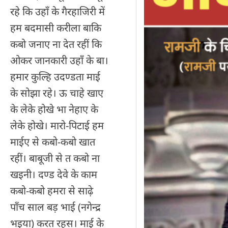
रहे कि उहाँ के गैरहाजिरी में
हम बदमासी करीला बाकि
कबो जनाए ना देत रहीं कि
ओकर जानकारी उहाँ के बा।
हमार कुल्हि उदण्डता माई
के सोझा रहे। ऊ चाहे खाए
के लेके होखे भा नेहाए के
लेके होखे। मारो-पिटाई हम
माईए से कबो-कबो खात
रहीं। बाबूजी से त कबो ना
खइनी। दण्ड देवे के काम
कबो-कबो हमरा से साढ़े
पाँच साल बड़ भाई (नगेन्द्र
भइया) करत रहस। माई के