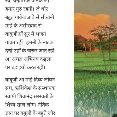
स्व. चन्द्रषेखर पाठक जी
हमार गुरु रहनीं। जे थोर
बइुत गावे-बजावे से सीखनी
ऊहें के असीरबाद से।
बाबूजीओे सुर में भजन
गावत रहीं। हमनी के नाटक
देखे उहाँ के जरूर जात रहीं
आ अच्छा अभिनय कइला
पर बड़ाइयो करत रहीं।
बाबूजी आ माई दिव्य जीवन
संघ, ऋशिकेश के संस्थापक
स्वामी शिवानंद सरस्वती के
शिष्य रहल लोग। नैतिक
ज्ञान पर बबूजी के बहुते जोर