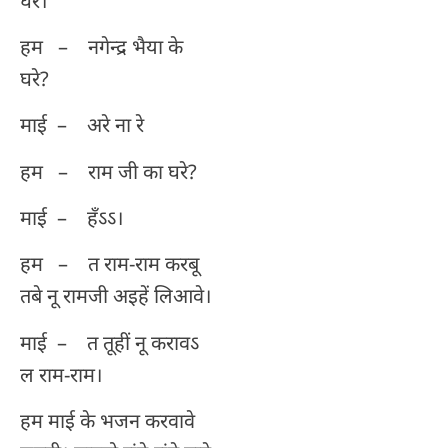
घरे।
हम – नगेन्द्र भैया के
घरे?
माई – अरे ना रे
हम – राम जी का घरे?
माई – हँऽऽ।
हम – त राम-राम करबू
तबे नू रामजी अइहें लिआवे।
माई – त तूहीं नू करावऽ
ल राम-राम।
हम माई के भजन करवावे