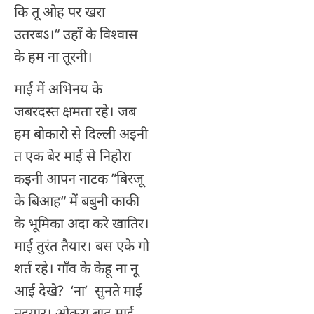
कि तू ओह पर खरा
उतरबऽ।“ उहाँ के विश्वास
के हम ना तूरनी।
माई में अभिनय के
जबरदस्त क्षमता रहे। जब
हम बोकारो से दिल्ली अइनी
त एक बेर माई से निहोरा
कइनी आपन नाटक ”बिरजू
के बिआह“ में बबुनी काकी
के भूमिका अदा करे खातिर।
माई तुरंत तैयार। बस एके गो
शर्त रहे। गाँव के केहू ना नू
आई देखे? ‘ना’ सुनते माई
तइयार। ओकरा बाद माई