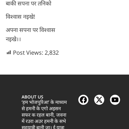
बाकी सपना पर तनिको
विश्वास नइखे!
अपना सपना पर विश्वास
नइखे।।
Post Views:
2,832
ABOUT US
‘हम भोजपुरिआ’ के माध्यम
से हमनी के एगो अइसन
सफर क रहल बानी, जवना
में रउरा अउर हमनी के सभे
सहयात्री बानी जा। ई यात्रा