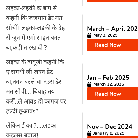
लइका-लइकी के बाप से
कहनी कि जजमान,ढेर मत
सोचीं। लइका-लइकी के देह
March – April 20
May 3, 2025
से जून में एगो साइत बनत
Read Now
बा,कहीं त रख दी ?
लइका के बाबूजी कहनी कि
ए समधी जी जवन डेट
Jan – Feb 2025
बा,तवन बटले बा।रउरा ढेर
March 12, 2025
मत सोची… बियाह तय
Read Now
करीं..ले आवs हो कागज पर
हल्दी छूआवs”
लेकिन ई का ?….लइका
Nov – Dec 2024
January 8, 2025
कइलस बवाल!