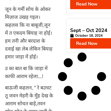
Read Now
जून के गर्मी सोच के ओकर
मिज़ाज उखड़ गइल।
कहलस कि ना बाबूजी,जून
Sept – Oct 2024
में त एकदम बियाह ना होई।
October 18, 2024
हम तनी और बरदाश के
Read Now
दवाई खा लेब लेकिन बियाह
हमार जाड़ा में होई।
उ का बात बा कि जाड़ा में
काफी आराम रहेला…!
बाऊजी कहलन, ” रे बउचट
तू जवन मेहरी के मुँह देख के
आराम सोचत बाड़े,तवन