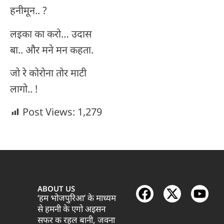
हनीमून.. ?
लइका का करो… उदास
बा.. और मने मन कहता.
जो रे कोरोना तोर माटी
लागो.. !
Post Views:
1,279
ABOUT US
‘हम भोजपुरिआ’ के माध्यम
से हमनी के एगो अइसन
सफर क रहल बानी, जवना