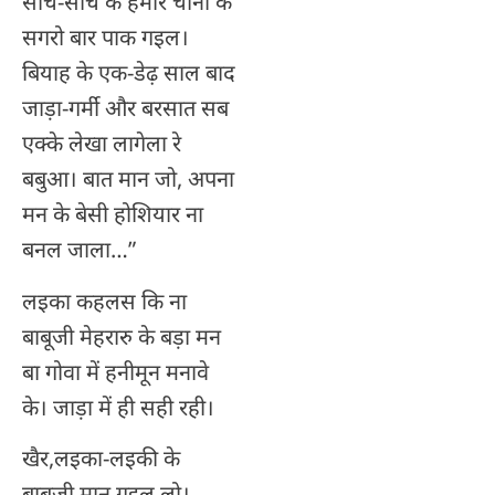
सोच-सोच के हमार चानी के
सगरो बार पाक गइल।
बियाह के एक-डेढ़ साल बाद
जाड़ा-गर्मी और बरसात सब
एक्के लेखा लागेला रे
बबुआ। बात मान जो, अपना
मन के बेसी होशियार ना
बनल जाला…”
लइका कहलस कि ना
बाबूजी मेहरारु के बड़ा मन
बा गोवा में हनीमून मनावे
के। जाड़ा में ही सही रही।
खैर,लइका-लइकी के
बाबूजी मान गइल लो।