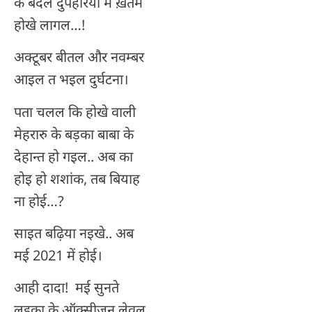
के बदले दुपहरिया में ख़तम
होखे लागल…!
अक्टूबर बीतल और नवम्बर
आइल त भइल दुर्घटना।
पता चलल कि होखे वाली
मेहरारु के बड़का बाबा के
देहान्त हो गइल.. अब का
होइ हो शशांक, तब बियाह
ना होई…?
साइत बढ़िया नइखे.. अब
मई 2021 में होई।
आही दादा! मई सुनते
लइका के ऑक्सीजन लेवल