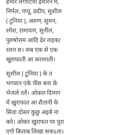
हमार लंगोटिया इयारन में,
निर्मल, पप्पू, प्रदीप, सुशील
( टुनिया ), अरुण, सुमन,
रमेश, रामायण, सुनील,
पुरुषोत्तम आदि ढेर लइका
रलन स। सब एक से एक
खुराफाती आ करामाती।
सुशील ( टुनिया ) के त
भगवान एके पीस बना के
भेजले रलें। ओकरा दिमाग
में खुराफात आ शैतानी के
सिवा दोसर कुछु अइबे ना
करे। ओकर खुराफत पर पूरा
एगो किताब लिखा सकsता।