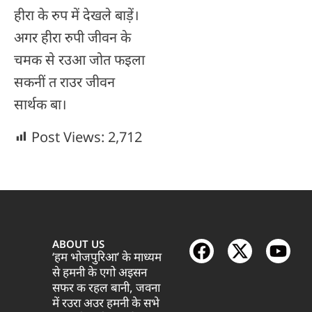
हीरा के रुप में देखले बाड़ें।
अगर हीरा रुपी जीवन के
चमक से रउआ जोत फइला
सकनीं त राउर जीवन
सार्थक बा।
Post Views:
2,712
ABOUT US
‘हम भोजपुरिआ’ के माध्यम
से हमनी के एगो अइसन
सफर क रहल बानी, जवना
में रउरा अउर हमनी के सभे