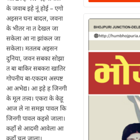
के जवाब इहे नूं होई – एगो
अइसन घना बादल, जवना
के भीतर ना त देखल जा
सकेला आ ना झांकल जा
सकेला। मतलब अइसन
दुनिया, जवन सबका सोझा
त बा बाकिर सबकरा खातिर
गोपनीय बा-एकदम अस्पष्ट
आ अभेद्य। आ इहे ह जिनगी
के मूल तत्त्व। एकरा के केहू
आज ले ना समझ पावल कि
जिनगी पावल कइसे जाला।
कहाँ से आदमी आवेला आ
कहाँ चल जाला।