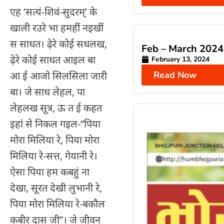
एह ‘सत्यं-शिवं-सुदरम्’ के
खाली रउरे भा हमहीं नइखीं
स साधत। ढ़ेरे कोई सधलख,
Feb – March 2024
ढ़ेरे कोई साधत आइल बा
February 13, 2024
Read Now
आ ई आजो सिलसिला जारी
बा। जे साध लेहल, पा
लेहलख सूत्र, ऊ त ई कहत
इहां से निकल गइल-“पिया
मोरा मिलिया रे, पिया मोरा
मिलिया रे-सत्त, गेयानी रे।
ऐसा पिया हम कबहुं ना
देखा, सूरत देखी लुभानी रे,
पिया मोरा मिलिया रे-बकौल
कबीर दास जी”। जे जीवन