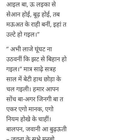
आइल बा, ऊ लइका से
सेआन होई, बूढ़ होई, तब
मऊअत के राही बनीं, इहां त
उल्टे हो गइल।”
‘’ अभी लाजे घूंघट ना
उठवनीं कि झट से बिहान हो
गइल।” मात्र साढ़े सत्रह
साल में बेटी हाथ छोड़ा के
चल गइली। हमार आपन
सोंच बा-अगर जिनगी बा त
एकर एगो मानक, एगो
नियम होखे के चाहीं।
बालपन, जवानी आ बुढ़ऊती
– जवना के सभे मनबो