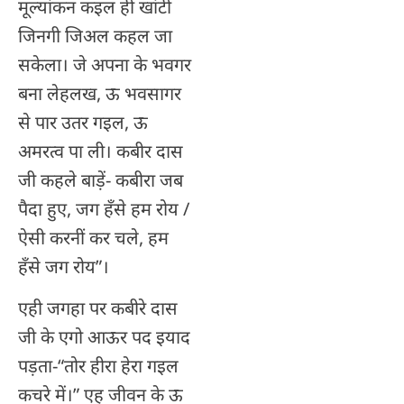
मूल्यांकन कइल ही खांटी
जिनगी जिअल कहल जा
सकेला। जे अपना के भवगर
बना लेहलख, ऊ भवसागर
से पार उतर गइल, ऊ
अमरत्व पा ली। कबीर दास
जी कहले बाड़ें- कबीरा जब
पैदा हुए, जग हॅंसे हम रोय /
ऐसी करनीं कर चले, हम
हॅंसे जग रोय”।
एही जगहा पर कबीरे दास
जी के एगो आऊर पद इयाद
पड़ता-“तोर हीरा हेरा गइल
कचरे में।” एह जीवन के ऊ