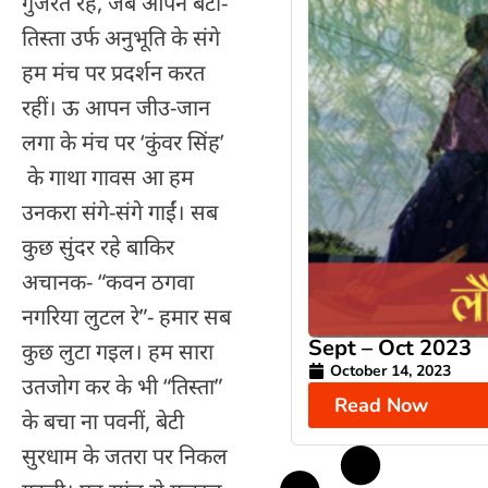
गुजरत रहे, जब आपन बेटी-
तिस्ता उर्फ अनुभूति के संगे
हम मंच पर प्रदर्शन करत
रहीं। ऊ आपन जीउ-जान
लगा के मंच पर ‘कुंवर सिंह’
के गाथा गावस आ हम
उनकरा संगे-संगे गाईं। सब
कुछ सुंदर रहे बाकिर
अचानक- “कवन ठगवा
नगरिया लुटल रे”- हमार सब
Sept – Oct 2023
कुछ लुटा गइल। हम सारा
October 14, 2023
उतजोग कर के भी “तिस्ता”
Read Now
के बचा ना पवनीं, बेटी
सुरधाम के जतरा पर निकल