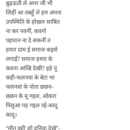
बुढ़ऊती ले अगर जी भी
लिहीं आ तबहूँ ले हम अपना
उपस्थिति के होखल साबित
ना कर पवनीं, कवनो
पहचान ना दे सकनीं त
हमार दाम ई समाज कइसे
लगाई? समाज हमरा के
कवना आंखि देखी? इहे नूं
कही-फलनवा के बेटा भा
फलनवां के पोता छछन-
छछन के मू गइल, ओकरा
पिलुआ पड़ गइल रहे-कादू
कादू।
“मौत वही जो दुनिया देखे”-