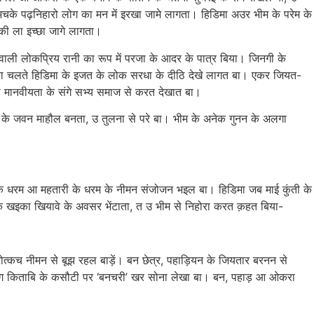
अचके पढ़निहारो लोग का मन में इरखा जामे लागता। हिडिमा अउर भीम के परेम के
लइकी ला इच्छा जागे लागता।
 लोकप्रिय रानी का रूप में परजा के आदर के पात्र बिया। जिनगी के
 का चलते हिडिमा के इजत के लोक सरधा के दीठि देखे लागत बा। एकर जियत-
ना मानवीयता के संगे सभ्य समाज से करत देखात बा।
 जवन माहौल बनता, उ तुलना से परे बा। भीम के अनेक गुनन के अलगा
ू के धरम आ महतारी के धरम के नीमन संजोजन भइल बा। हिडिमा जब माई कुंती के
े खइका खियावे के अवसर भेंटाता, त उ भीम से निहोरा करत क़हत बिया-
त्कच नीमन से बूझ रहल बाड़ें। बन छेत्र, पहाड़ियन के जियतार बरनन से
जोग किताबि के कसौटी पर ‘बनचरी’ खर सोना लेखा बा। बन, पहाड़ आ ओकरा