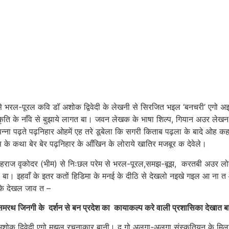
भरल-पूरल कवि डॉ अशोक द्विवेदी के लेखनी से सिरजित भइल ‘बनचरी’ एगो अइ
ह कृति के नाँवे से बुझाये लागत बा। जवन लेखक के भाषा शिल्प, गियान अउर ले
 पढ़ते पढ़निहार ओहमें एह तरे डूबेला कि सगरी किताब पढ़ला के बादे ओह कहन
 के कथा बेर बेर पढ़निहार के आँखिन के लोराये खातिर मजबूर क देवेले।
कोदर (भीम) से निःछल परेम से भरल-पूरल,समझ-बूझ, करतबी अउर लोक के मं
 बा। इहवाँ के इतर कतों हिडिमा के मनई के दीठि से देखलो नइखे गइल आ ना त 
र के देखल जाव त –
 समरथ जिनगी के दर्शन से बन प्रदेश का कायाकल्प करे वाली प्रशासिका देखात ब
विवेदी एगो मझल रचनाकार बानी। दू गो अलगा-अलगा संस्कृतियन के मिलावल