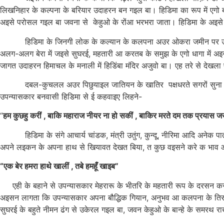
लिखनिहार के कल्पना के बरियार उदाहरन बन गइल बा। हिडिमा का रूप में एगो ब
अइसे परोसल गइल बा जवना से केहुओ के रोंआ भरभरा जाता। हिडिमा के अइसे
हिडिमा के जिनगी लोक के कल्यान के कलपना अउर ओकरा जमीन पर उतारे के इ
अलग-अलग बेरा में जइसे सुघरई, महतारी आ करतब के समुझ के एगो धागा में 
जागत उदाहरन हिमाचल के मनाली में हिडिंबा मंदिर अजुवो बा। एह तरे से दे
दबल-कुचलल अउर पिछुयाइल जातियन के खातिर पक्षधरते सगरों सुना रहल ब
उपन्यासकार बनवासी हिडिमा से ई कहवाइए लिहने-
“
हम कुछहु करीं , बाकि महाराज नीयर ना हो सकीं , बाकिर मरते दम तक प्रयास 
हिडिमा के संगे आचार्य चांडक, मंत्री उतुंग, कुन्दू, नीरिमा आदि अनेक पा
अपने लइकन के अपना हाथ से खियावत देखत बिया, त कुछ वइसने करे क भाव ओ
“एक बेर हमरा हाथे खालीं , तबे हमहूँ खाइब”
एही के बहाने से उपन्यासकार मेहरारू के भीतरि के महतारी रूप के दरसन करा 
अइसन लागता कि उपन्यासकार अपना बौद्धिक गियान, अनुभव आ कलपना के तिरबे
सुघरई के बहुते नीमन ढंग से उकेरल गइल बा, जवन केहुओ के बान्हे के समर