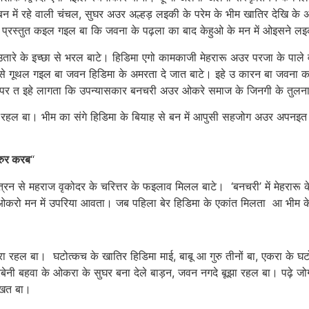
न में रहे वाली चंचल, सुघर अउर अल्हड़ लइकी के परेम के भीम खातिर देखि के 
 प्रस्तुत कइल गइल बा कि जवना के पढ़ला का बाद केहुओ के मन में ओइसने 
च्छा से भरल बाटे। हिडिमा एगो कामकाजी मेहरारू अउर परजा के पाले वाली
अइसे गूथल गइल बा जवन हिडिमा के अमरता दे जात बाटे। इहे उ कारन बा जवना
खला पर त इहे लागता कि उपन्यासकार बनचरी अउर ओकरे समाज के जिनगी के तुल
ा। भीम का संगे हिडिमा के बियाह से बन में आपुसी सहजोग अउर अपनइत के
जरुर करब
“
त्रन से महराज वृकोदर के चरित्तर के फइलाव मिलल बाटे। ‘बनचरी’ में मेहरार
करो मन में उपरिया आवता। जब पहिला बेर हिडिमा के एकांत मिलता आ भीम क
रहल बा। घटोत्कच के खातिर हिडिमा माई, बाबू आ गुरु तीनों बा, एकरा के घटो
नी बहवा के ओकरा के सुघर बना देले बाड़न, जवन नगदे बूझा रहल बा। पढ़े 
थ राखत बा।