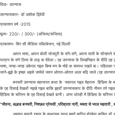
विधा- उपन्यास
उपन्यासकार- डॉ अशोक द्विवेदी
प्रकाशन वर्ष -2015
मूल्य- 220/- / 300/- (अजिल्द/सजिल्द)
प्रकाशन- बिग सी मीडिया पब्लिकेसन, नई दिल्ली
आपन भाषा, आपन बोली भोजपुरी के संगे-संगे, अपना माती के सोन्हपने से 
पात्रन के संगे लिया के ठाढ़ क देवेला। एह उपन्यास के लिखनिहार के दीठि ए
भाषा, जगह-जगह उकेरल गइल बिम्ब मन के मोहे क समरथ रखले बा। पहिलका पन्ना
जाने-बूझे के इच्छा अइसे जामेले जवन ओरात-ओरात अउर बढि जाले।एह उपन्यास
बनचरी उपन्यास महाभारत कथा के नकारल गइल मेहरारू हिडिमा के महराज वृ
के एह दिसाई देखलों नइखे गइल बाकि इहवाँ उपन्यासकार के दीठि नीमन तरे गइल
हिडिमा के चरित्तर के एह दिसाई देखले बानी। अगर थोरही में हिडिमा के चरित्त
“यौवना, अल्हड बनचरी, निश्छल प्रेयसी ,पतिव्रता नारी, ममता से भरल महतारी ,
अइसन कवनो रचना के कथानक गढ़ल बहुते कठिन होखेला बाक़िर डॉ अशोक द्