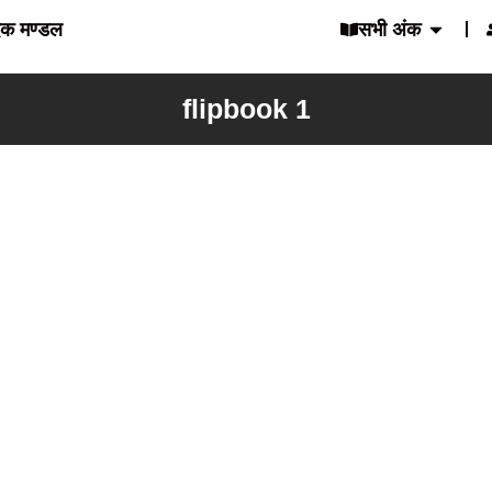
दक मण्डल
सभी अंक
flipbook 1