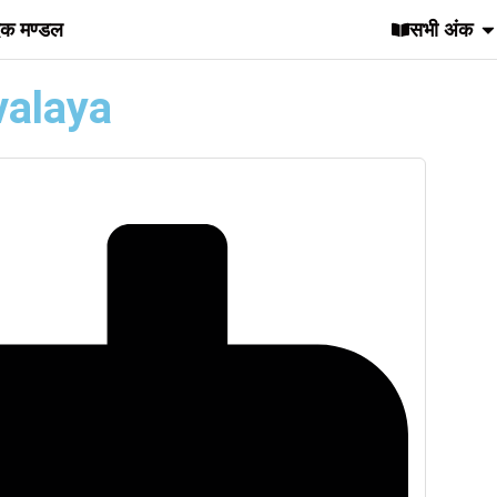
दक मण्डल
सभी अंक
valaya