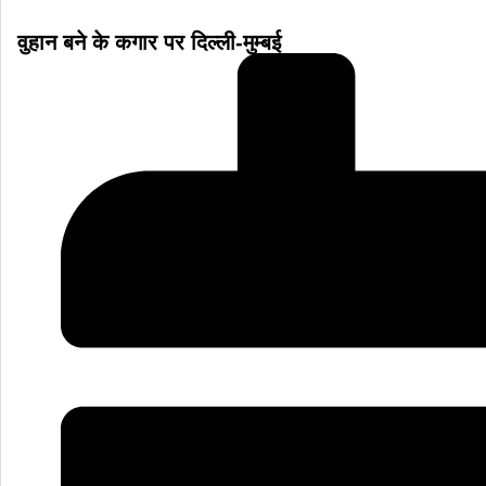
वुहान बने के कगार पर दिल्ली-मुम्बई