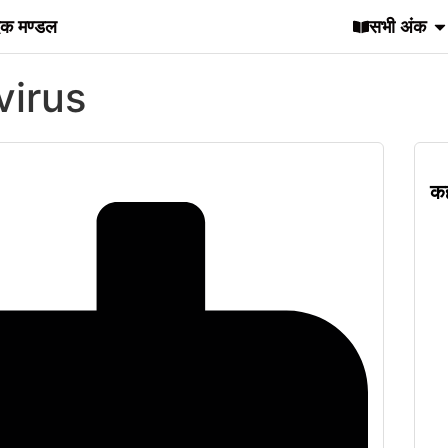
दक मण्डल
सभी अंक
virus
कह