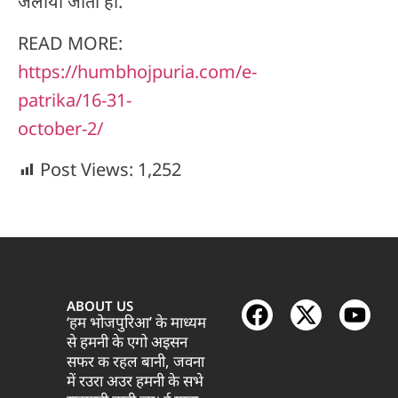
जलायी जाती हों.”
READ MORE:
https://humbhojpuria.com/e-
patrika/16-31-
october-2/
Post Views:
1,252
ABOUT US
‘हम भोजपुरिआ’ के माध्यम
से हमनी के एगो अइसन
सफर क रहल बानी, जवना
में रउरा अउर हमनी के सभे