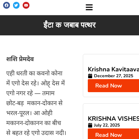
ईंटा क जबाब पत्थर
शशि प्रेमदेव
Krishna Kavitaava
एही धरती का कवनो कोना
December 27, 2025
में एगो देस रहे। ओह् देस में
Read Now
एगो नगर रहे — तमाम
छोट-बड़ मकान-दोकान से
भरल-पूरल। आ ओही
KRISHNA VISHE
मकानन-दोकानन का बीच
July 22, 2025
से बहत रहे एगो उदास नदी।
Read Now